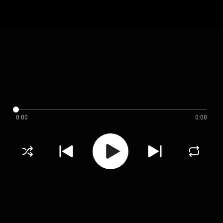
0:00
0:00