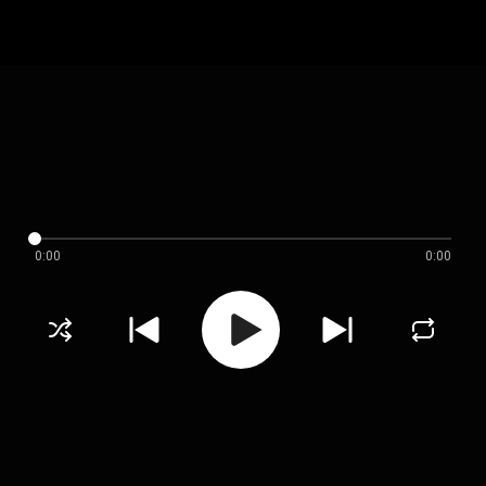
0:00
0:00