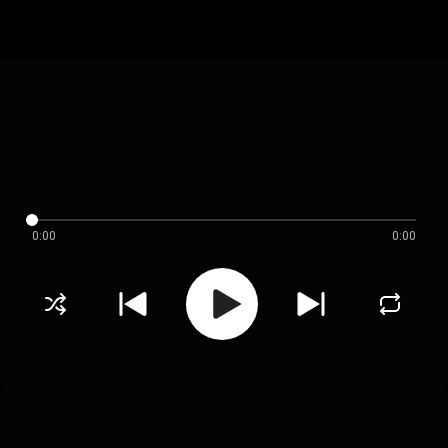
0:00
0:00