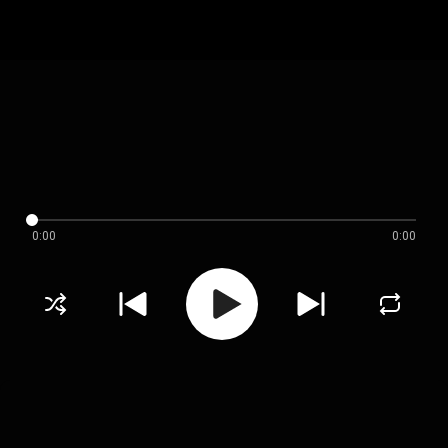
0:00
0:00