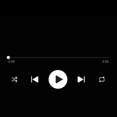
0:00
0:00