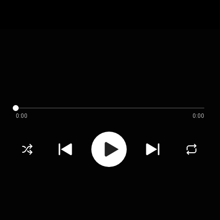
0:00
0:00