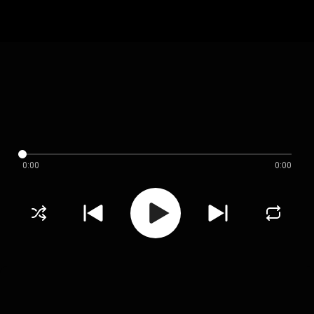
0:00
0:00