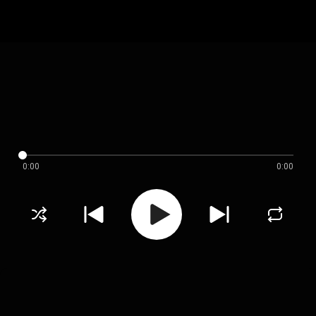
0:00
0:00