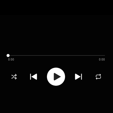
0:00
0:00