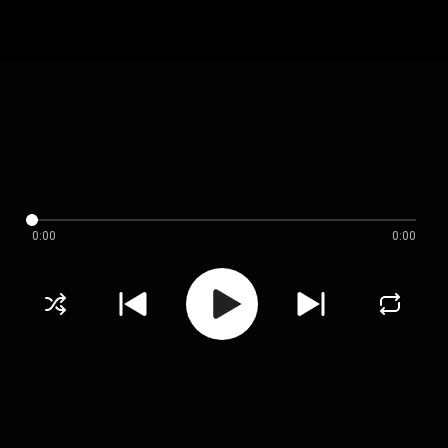
0:00
0:00