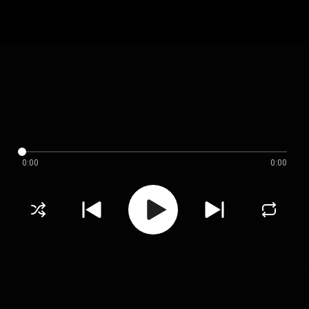
0:00
0:00