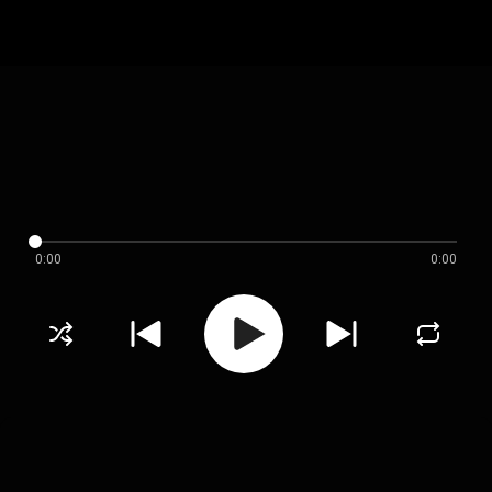
0:00
0:00