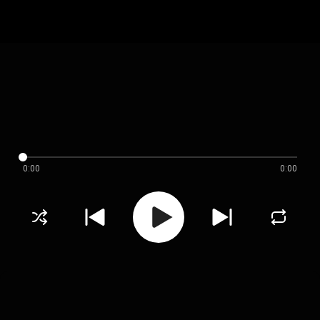
0:00
0:00