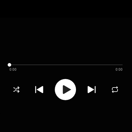
0:00
0:00