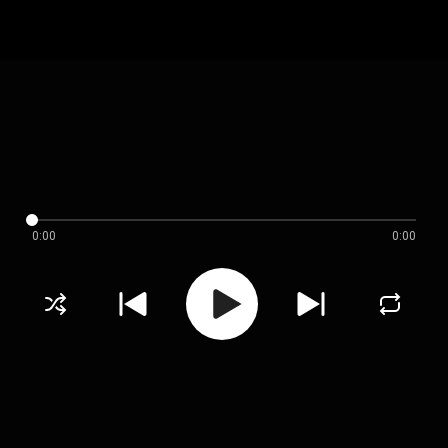
0:00
0:00