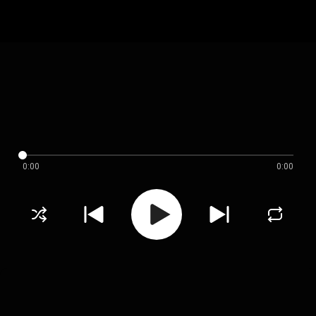
0:00
0:00