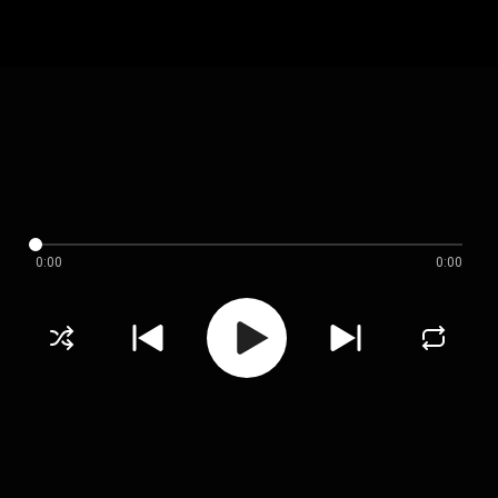
0:00
0:00