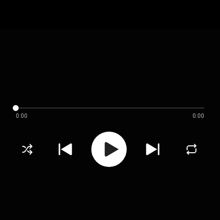
0:00
0:00