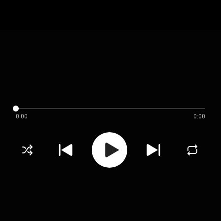
0:00
0:00