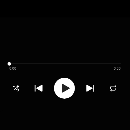
0:00
0:00