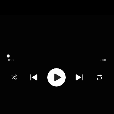
0:00
0:00