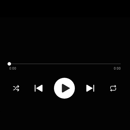
0:00
0:00