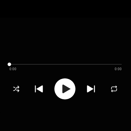
0:00
0:00