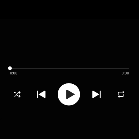
0:00
0:00