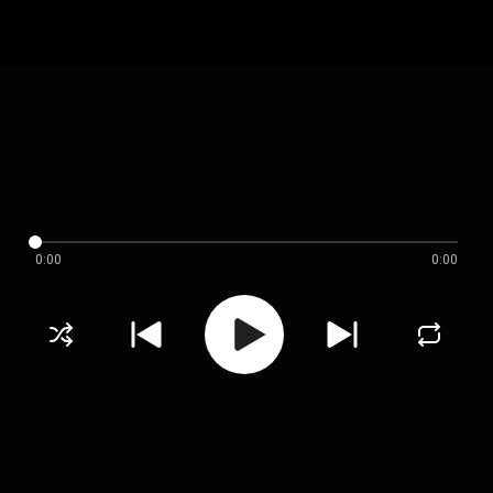
0:00
0:00