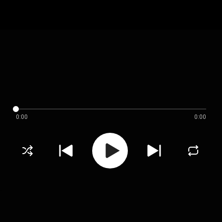
0:00
0:00