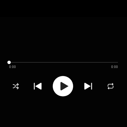
0:00
0:00