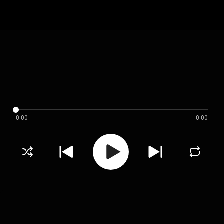
0:00
0:00