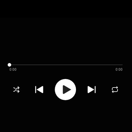
0:00
0:00