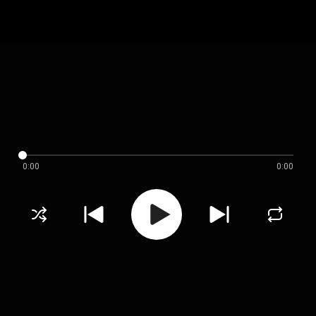
0:00
0:00