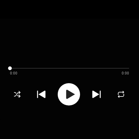
0:00
0:00