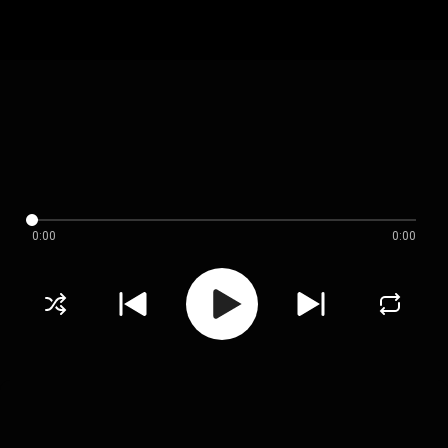
0:00
0:00