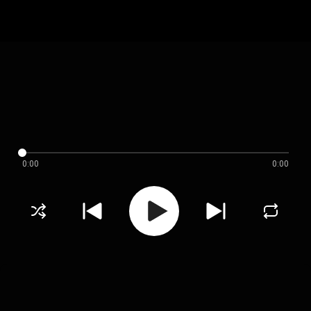
0:00
0:00