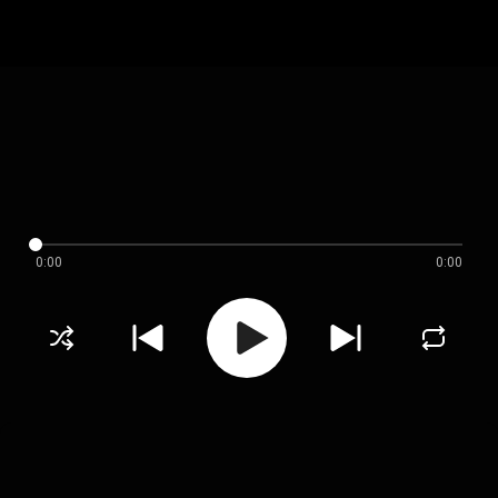
0:00
0:00