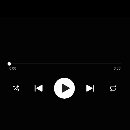
0:00
0:00