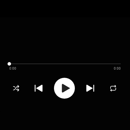
0:00
0:00