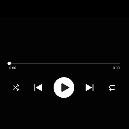
0:00
0:00