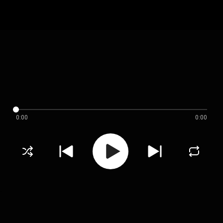
0:00
0:00