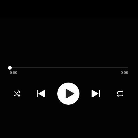
0:00
0:00