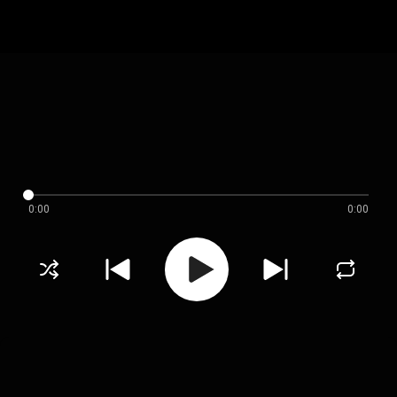
0:00
0:00