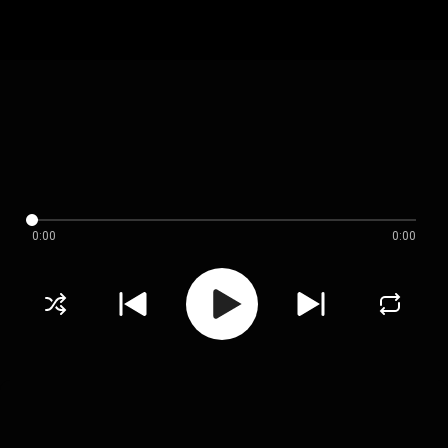
0:00
0:00