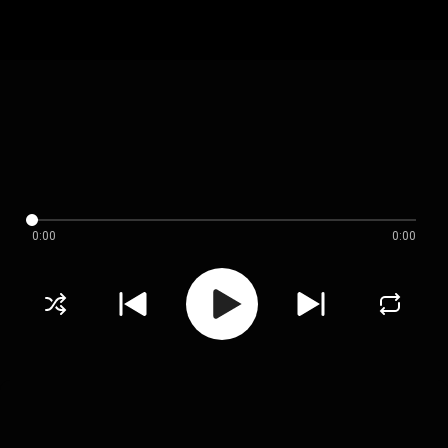
0:00
0:00