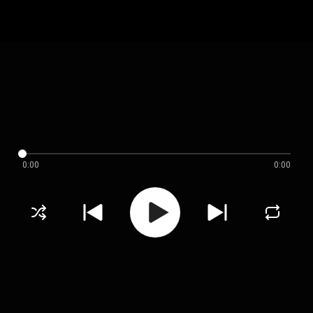
0:00
0:00