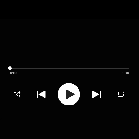
0:00
0:00