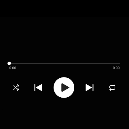
0:00
0:00