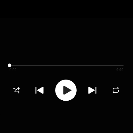
0:00
0:00