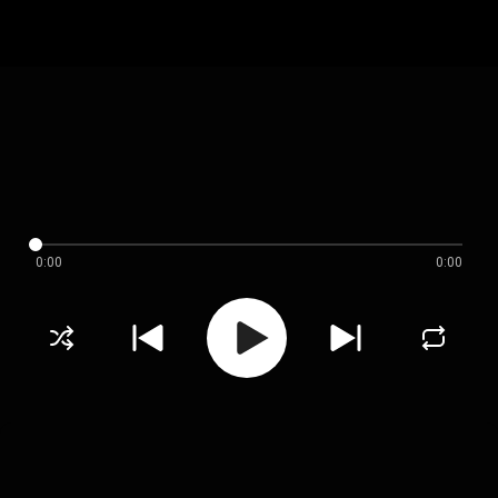
0:00
0:00