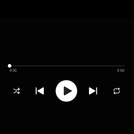
0:00
0:00