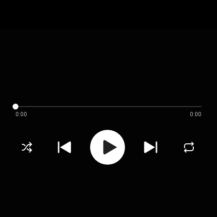
0:00
0:00