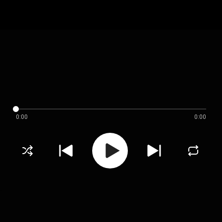
0:00
0:00